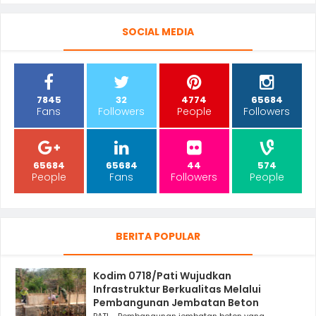
SOCIAL MEDIA
7845
32
4774
65684
Fans
Followers
People
Followers
65684
65684
44
574
People
Fans
Followers
People
BERITA POPULAR
Kodim 0718/Pati Wujudkan
Infrastruktur Berkualitas Melalui
Pembangunan Jembatan Beton