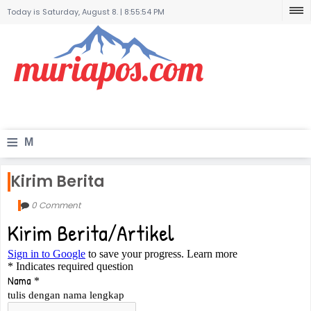
Today is Saturday, August 8. |
8:55:54 PM
≡
M
e
Kirim Berita
n
0 Comment
u