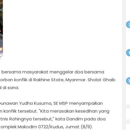
gsaan
batan
atkan
ntusias
i
yo
 Bebas,
Sepak
tan
satu
olar
ati
i
enario
us bersama masyarakat menggelar doa bersama
on
 Sudewo:
rban konflik di Rakhine State, Myanmar. Sholat Ghaib
 di sana.
 Gunawan Yudha Kusuma, SE MSP menyampaikan
 konflik tersebut. "Kita merasakan kesedihan yang
tnis Rohingnya tersebut," kata Dandim pada doa
s Komplek Makodim 0722/Kudus, Jumat (8/9).