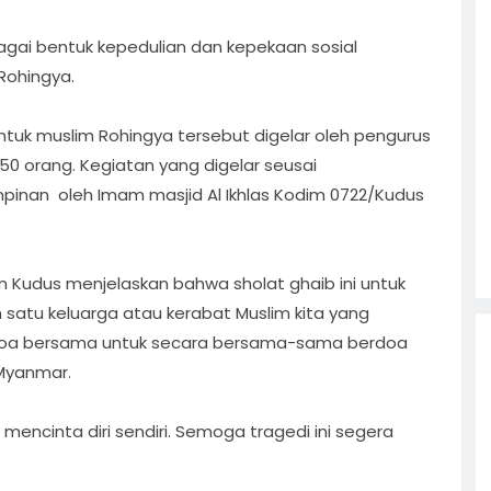
gai bentuk kepedulian dan kepekaan sosial
Rohingya.
tuk muslim Rohingya tersebut digelar oleh pengurus
 250 orang. Kegiatan yang digelar seusai
pinan oleh Imam masjid Al Ikhlas Kodim 0722/Kudus
m Kudus menjelaskan bahwa sholat ghaib ini untuk
satu keluarga atau kerabat Muslim kita yang
ar doa bersama untuk secara bersama-sama berdoa
Myanmar.
mencinta diri sendiri. Semoga tragedi ini segera