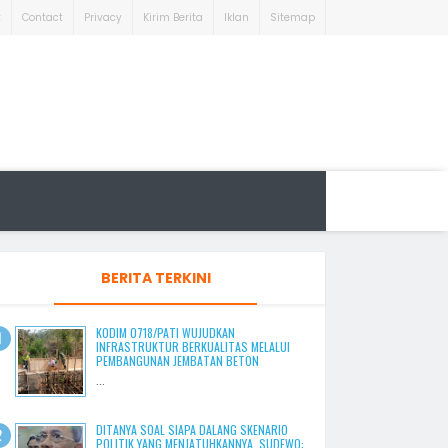
t
Contact
Privacy
Kirim Berita
Iklan
Sitemap
BERITA TERKINI
KODIM 0718/PATI WUJUDKAN
INFRASTRUKTUR BERKUALITAS MELALUI
PEMBANGUNAN JEMBATAN BETON
...
DITANYA SOAL SIAPA DALANG SKENARIO
POLITIK YANG MENJATUHKANNYA, SUDEWO: