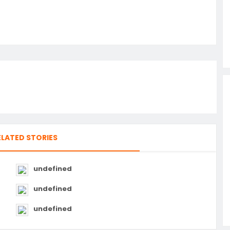
ELATED STORIES
undefined
undefined
undefined