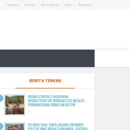
t
Contact
Privacy
Kirim Berita
Iklan
Sitemap
BERITA TERKINI
KODIM 0718/PATI WUJUDKAN
INFRASTRUKTUR BERKUALITAS MELALUI
PEMBANGUNAN JEMBATAN BETON
...
DITANYA SOAL SIAPA DALANG SKENARIO
POLITIK YANG MENJATUHKANNYA, SUDEWO: