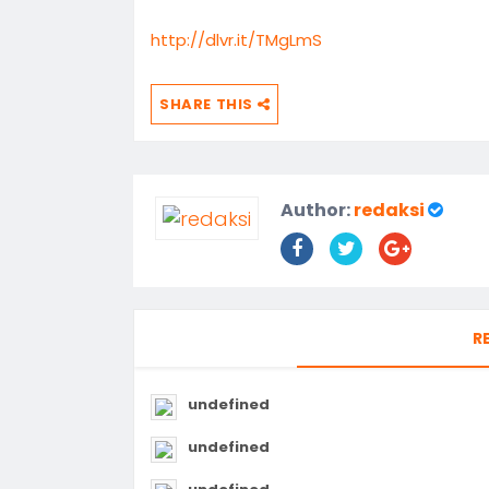
http://dlvr.it/TMgLmS
SHARE THIS
Author:
redaksi
R
undefined
undefined