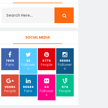
SOCIAL MEDIA
7845
32
4774
65684
Fans
Follower
People
Follower
s
s
65684
65684
44
574
People
Fans
Follower
People
s