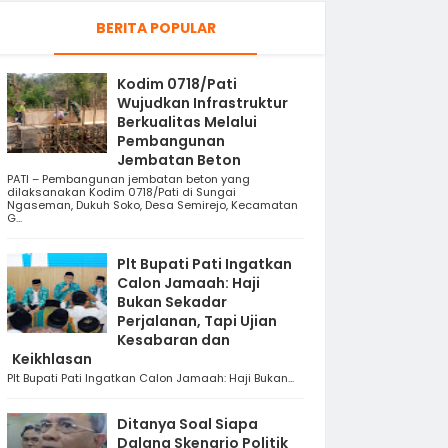
BERITA POPULAR
Kodim 0718/Pati
Wujudkan Infrastruktur
Berkualitas Melalui
Pembangunan
Jembatan Beton
PATI – Pembangunan jembatan beton yang
dilaksanakan Kodim 0718/Pati di Sungai
Ngaseman, Dukuh Soko, Desa Semirejo, Kecamatan
G...
Plt Bupati Pati Ingatkan
Calon Jamaah: Haji
Bukan Sekadar
Perjalanan, Tapi Ujian
Kesabaran dan
Keikhlasan
Plt Bupati Pati Ingatkan Calon Jamaah: Haji Bukan...
Ditanya Soal Siapa
Dalang Skenario Politik