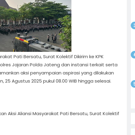
odim
gsaan
batan
atkan
ntusias
i
yo
 Bebas,
Sepak
akat Pati Bersatu, Surat Kolektif Dikirim ke KPK
tan
satu
olar
res Jajaran Polda Jateng dan instansi terkait serta
ati
gamankan aksi penyampaian aspirasi yang dilakukan
n, 25 Agustus 2025 pukul 08.00 WIB hingga selesai.
i
on
n Aksi Aliansi Masyarakat Pati Bersatu, Surat Kolektif