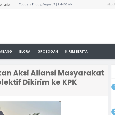
enario
Today is Friday, August 7. |
9:44:10 AM
Abou
 Sudewo:
Pelajar
aran dan
n
ngkil
uga
 Titik,
MBANG
BLORA
GROBOGAN
KIRIM BERITA
yat
ampung,
arnai
8/Pati
la
an Aksi Aliansi Masyarakat
olektif Dikirim ke KPK
an
odim
 dengan
ktur
i Area
a, 1300