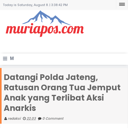
Today is Saturday, August 8. |
3:38:42 PM
≡
M
e
Datangi Polda Jateng,
n
Ratusan Orang Tua Jemput
u
Anak yang Terlibat Aksi
Anarkis
redaksi
22.03
0 Comment