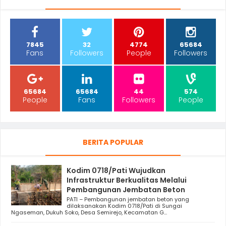
7845
32
4774
65684
Fans
Followers
People
Followers
65684
65684
44
574
People
Fans
Followers
People
BERITA POPULAR
Kodim 0718/Pati Wujudkan
Infrastruktur Berkualitas Melalui
Pembangunan Jembatan Beton
PATI – Pembangunan jembatan beton yang
dilaksanakan Kodim 0718/Pati di Sungai
Ngaseman, Dukuh Soko, Desa Semirejo, Kecamatan G...