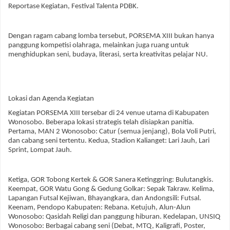
Reportase Kegiatan, Festival Talenta PDBK.
Dengan ragam cabang lomba tersebut, PORSEMA XIII bukan hanya
panggung kompetisi olahraga, melainkan juga ruang untuk
menghidupkan seni, budaya, literasi, serta kreativitas pelajar NU.
Lokasi dan Agenda Kegiatan
Kegiatan PORSEMA XIII tersebar di 24 venue utama di Kabupaten
Wonosobo. Beberapa lokasi strategis telah disiapkan panitia.
Pertama, MAN 2 Wonosobo: Catur (semua jenjang), Bola Voli Putri,
dan cabang seni tertentu. Kedua, Stadion Kalianget: Lari Jauh, Lari
Sprint, Lompat Jauh.
Ketiga, GOR Tobong Kertek & GOR Sanera Ketinggring: Bulutangkis.
Keempat, GOR Watu Gong & Gedung Golkar: Sepak Takraw. Kelima,
Lapangan Futsal Kejiwan, Bhayangkara, dan Andongsili: Futsal.
Keenam, Pendopo Kabupaten: Rebana. Ketujuh, Alun-Alun
Wonosobo: Qasidah Religi dan panggung hiburan. Kedelapan, UNSIQ
Wonosobo: Berbagai cabang seni (Debat, MTQ, Kaligrafi, Poster,