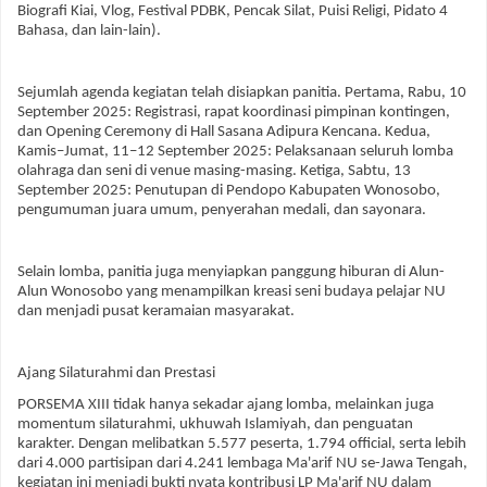
Biografi Kiai, Vlog, Festival PDBK, Pencak Silat, Puisi Religi, Pidato 4
Bahasa, dan lain-lain).
Sejumlah agenda kegiatan telah disiapkan panitia. Pertama, Rabu, 10
September 2025: Registrasi, rapat koordinasi pimpinan kontingen,
dan Opening Ceremony di Hall Sasana Adipura Kencana. Kedua,
Kamis–Jumat, 11–12 September 2025: Pelaksanaan seluruh lomba
olahraga dan seni di venue masing-masing. Ketiga, Sabtu, 13
September 2025: Penutupan di Pendopo Kabupaten Wonosobo,
pengumuman juara umum, penyerahan medali, dan sayonara.
Selain lomba, panitia juga menyiapkan panggung hiburan di Alun-
Alun Wonosobo yang menampilkan kreasi seni budaya pelajar NU
dan menjadi pusat keramaian masyarakat.
Ajang Silaturahmi dan Prestasi
PORSEMA XIII tidak hanya sekadar ajang lomba, melainkan juga
momentum silaturahmi, ukhuwah Islamiyah, dan penguatan
karakter. Dengan melibatkan 5.577 peserta, 1.794 official, serta lebih
dari 4.000 partisipan dari 4.241 lembaga Ma'arif NU se-Jawa Tengah,
kegiatan ini menjadi bukti nyata kontribusi LP Ma'arif NU dalam