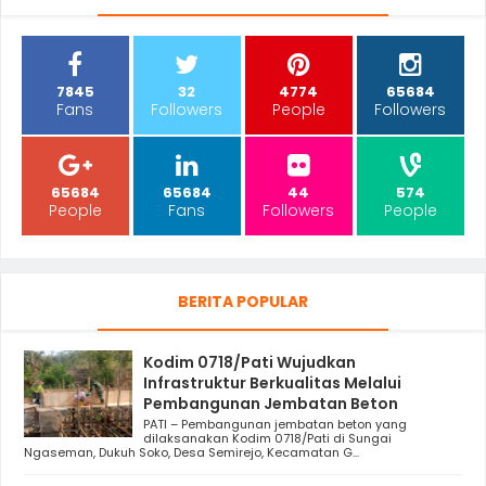
7845
32
4774
65684
Fans
Followers
People
Followers
65684
65684
44
574
People
Fans
Followers
People
BERITA POPULAR
Kodim 0718/Pati Wujudkan
Infrastruktur Berkualitas Melalui
Pembangunan Jembatan Beton
PATI – Pembangunan jembatan beton yang
dilaksanakan Kodim 0718/Pati di Sungai
Ngaseman, Dukuh Soko, Desa Semirejo, Kecamatan G...