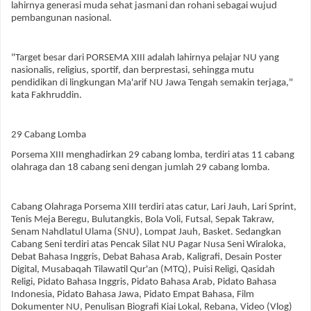
lahirnya generasi muda sehat jasmani dan rohani sebagai wujud
pembangunan nasional.
"Target besar dari PORSEMA XIII adalah lahirnya pelajar NU yang
nasionalis, religius, sportif, dan berprestasi, sehingga mutu
pendidikan di lingkungan Ma'arif NU Jawa Tengah semakin terjaga,"
kata Fakhruddin.
29 Cabang Lomba
Porsema XIII menghadirkan 29 cabang lomba, terdiri atas 11 cabang
olahraga dan 18 cabang seni dengan jumlah 29 cabang lomba.
Cabang Olahraga Porsema XIII terdiri atas catur, Lari Jauh, Lari Sprint,
Tenis Meja Beregu, Bulutangkis, Bola Voli, Futsal, Sepak Takraw,
Senam Nahdlatul Ulama (SNU), Lompat Jauh, Basket. Sedangkan
Cabang Seni terdiri atas Pencak Silat NU Pagar Nusa Seni Wiraloka,
Debat Bahasa Inggris, Debat Bahasa Arab, Kaligrafi, Desain Poster
Digital, Musabaqah Tilawatil Qur'an (MTQ), Puisi Religi, Qasidah
Religi, Pidato Bahasa Inggris, Pidato Bahasa Arab, Pidato Bahasa
Indonesia, Pidato Bahasa Jawa, Pidato Empat Bahasa, Film
Dokumenter NU, Penulisan Biografi Kiai Lokal, Rebana, Video (Vlog)