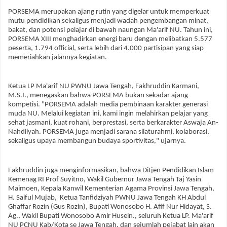
PORSEMA merupakan ajang rutin yang digelar untuk memperkuat
mutu pendidikan sekaligus menjadi wadah pengembangan minat,
bakat, dan potensi pelajar di bawah naungan Ma'arif NU. Tahun ini,
PORSEMA XIII menghadirkan energi baru dengan melibatkan 5.577
peserta, 1.794 official, serta lebih dari 4.000 partisipan yang siap
memeriahkan jalannya kegiatan.
Ketua LP Ma'arif NU PWNU Jawa Tengah, Fakhruddin Karmani,
M.S.I., menegaskan bahwa PORSEMA bukan sekadar ajang
kompetisi. "PORSEMA adalah media pembinaan karakter generasi
muda NU. Melalui kegiatan ini, kami ingin melahirkan pelajar yang
sehat jasmani, kuat rohani, berprestasi, serta berkarakter Aswaja An-
Nahdliyah. PORSEMA juga menjadi sarana silaturahmi, kolaborasi,
sekaligus upaya membangun budaya sportivitas," ujarnya.
Fakhruddin juga menginformasikan, bahwa Ditjen Pendidikan Islam
Kemenag RI Prof Suyitno, Wakil Gubernur Jawa Tengah Taj Yasin
Maimoen, Kepala Kanwil Kementerian Agama Provinsi Jawa Tengah,
H. Saiful Mujab, Ketua Tanfidziyah PWNU Jawa Tengah KH Abdul
Ghaffar Rozin (Gus Rozin), Bupati Wonosobo H. Afif Nur Hidayat, S.
Ag., Wakil Bupati Wonosobo Amir Husein., seluruh Ketua LP. Ma'arif
NU PCNU Kab/Kota se Jawa Tengah, dan sejumlah pejabat lain akan