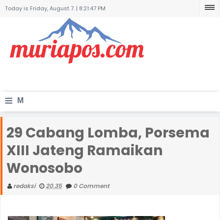
Today is Friday, August 7. |
8:21:47 PM
≡
M
e
29 Cabang Lomba, Porsema
n
XIII Jateng Ramaikan
u
Wonosobo
redaksi
20.35
0 Comment