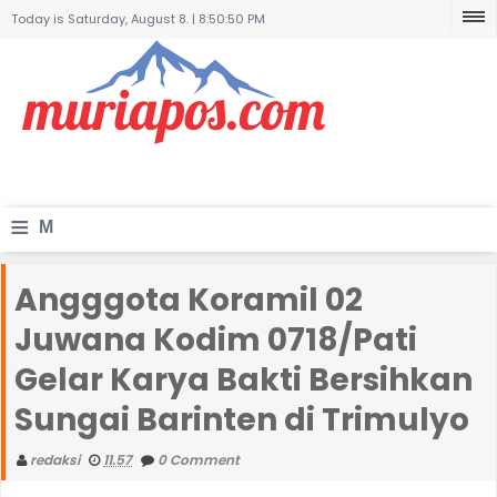
Today is Saturday, August 8. |
8:50:50 PM
≡
M
e
Angggota Koramil 02
n
Juwana Kodim 0718/Pati
u
Gelar Karya Bakti Bersihkan
Sungai Barinten di Trimulyo
redaksi
11.57
0 Comment