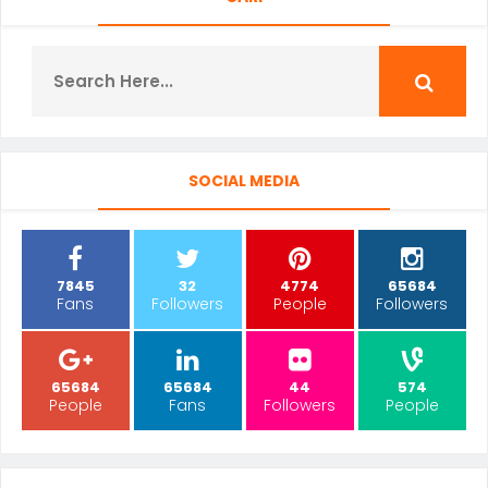
SOCIAL MEDIA
7845
32
4774
65684
Fans
Followers
People
Followers
65684
65684
44
574
People
Fans
Followers
People