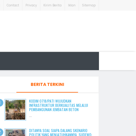
t
Contact
Privacy
Kirim Berita
Iklan
Sitemap
BERITA TERKINI
KODIM 0718/PATI WUJUDKAN
INFRASTRUKTUR BERKUALITAS MELALUI
PEMBANGUNAN JEMBATAN BETON
...
DITANYA SOAL SIAPA DALANG SKENARIO
POLITIK YANG MENJATUHKANNYA, SUDEWO: