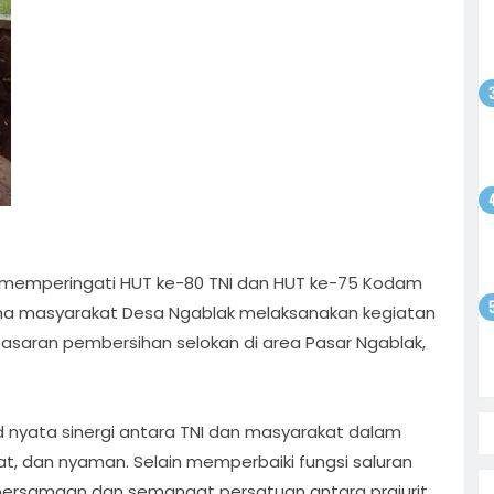
gsaan
batan
atkan
ntusias
i
yo
 Bebas,
Sepak
tan
satu
olar
ati
i
enario
a memperingati HUT ke-80 TNI dan HUT ke-75 Kodam
on
 Sudewo:
ama masyarakat Desa Ngablak melaksanakan kegiatan
n sasaran pembersihan selokan di area Pasar Ngablak,
d nyata sinergi antara TNI dan masyarakat dalam
at, dan nyaman. Selain memperbaiki fungsi saluran
ebersamaan dan semangat persatuan antara prajurit