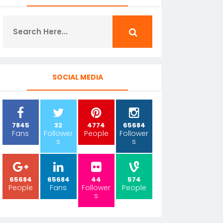
SOCIAL MEDIA
7845
32
4774
65684
Fans
Follower
People
Follower
s
s
65684
65684
44
574
People
Fans
Follower
People
s