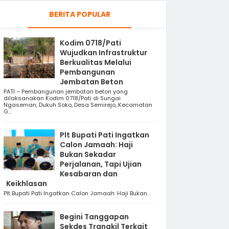
BERITA POPULAR
Kodim 0718/Pati
Wujudkan Infrastruktur
Berkualitas Melalui
Pembangunan
Jembatan Beton
PATI – Pembangunan jembatan beton yang
dilaksanakan Kodim 0718/Pati di Sungai
Ngaseman, Dukuh Soko, Desa Semirejo, Kecamatan
G...
Plt Bupati Pati Ingatkan
Calon Jamaah: Haji
Bukan Sekadar
Perjalanan, Tapi Ujian
Kesabaran dan
Keikhlasan
Plt Bupati Pati Ingatkan Calon Jamaah: Haji Bukan...
Begini Tanggapan
Sekdes Trangkil Terkait