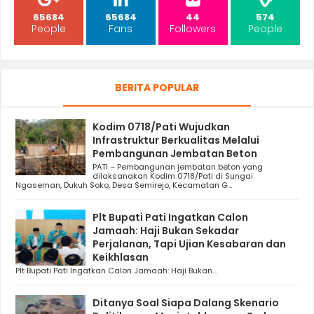
65684
65684
44
574
People
Fans
Followers
People
BERITA POPULAR
Kodim 0718/Pati Wujudkan
Infrastruktur Berkualitas Melalui
Pembangunan Jembatan Beton
PATI – Pembangunan jembatan beton yang
dilaksanakan Kodim 0718/Pati di Sungai
Ngaseman, Dukuh Soko, Desa Semirejo, Kecamatan G...
Plt Bupati Pati Ingatkan Calon
Jamaah: Haji Bukan Sekadar
Perjalanan, Tapi Ujian Kesabaran dan
Keikhlasan
Plt Bupati Pati Ingatkan Calon Jamaah: Haji Bukan...
Ditanya Soal Siapa Dalang Skenario