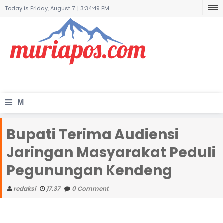
Today is Friday, August 7. |
3:34:49 PM
≡
M
e
Bupati Terima Audiensi
n
Jaringan Masyarakat Peduli
u
Pegunungan Kendeng
redaksi
17.37
0 Comment