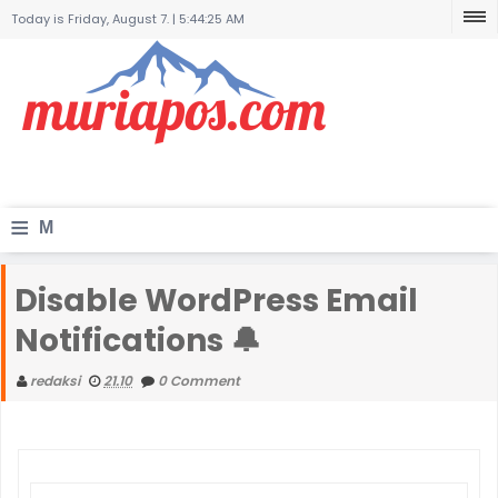
Today is Friday, August 7. |
5:44:25 AM
≡
M
e
Disable WordPress Email
n
Notifications 🔔
u
redaksi
21.10
0 Comment