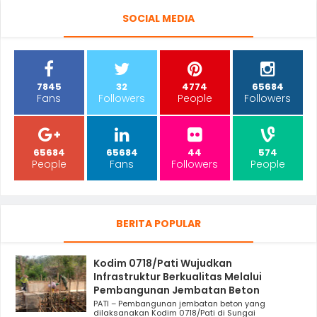
SOCIAL MEDIA
7845
32
4774
65684
Fans
Followers
People
Followers
65684
65684
44
574
People
Fans
Followers
People
BERITA POPULAR
Kodim 0718/Pati Wujudkan
Infrastruktur Berkualitas Melalui
Pembangunan Jembatan Beton
PATI – Pembangunan jembatan beton yang
dilaksanakan Kodim 0718/Pati di Sungai