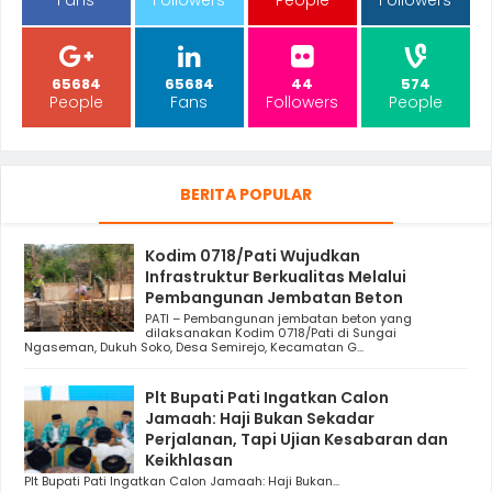
65684
65684
44
574
People
Fans
Followers
People
BERITA POPULAR
Kodim 0718/Pati Wujudkan
Infrastruktur Berkualitas Melalui
Pembangunan Jembatan Beton
PATI – Pembangunan jembatan beton yang
dilaksanakan Kodim 0718/Pati di Sungai
Ngaseman, Dukuh Soko, Desa Semirejo, Kecamatan G...
Plt Bupati Pati Ingatkan Calon
Jamaah: Haji Bukan Sekadar
Perjalanan, Tapi Ujian Kesabaran dan
Keikhlasan
Plt Bupati Pati Ingatkan Calon Jamaah: Haji Bukan...