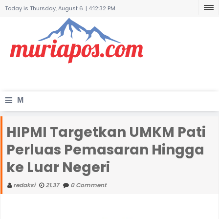
Today is Thursday, August 6. |
4:12:32 PM
≡
M
e
HIPMI Targetkan UMKM Pati
n
Perluas Pemasaran Hingga
u
ke Luar Negeri
redaksi
21.37
0 Comment