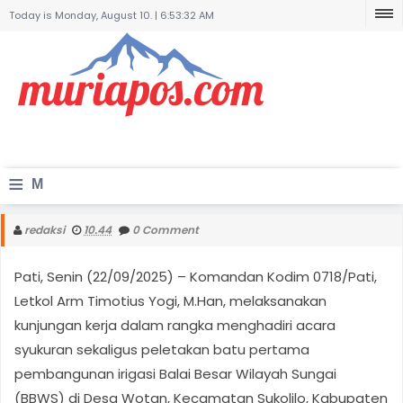
Today is Monday, August 10. |
6:53:32 AM
≡
M
e
redaksi
10.44
0 Comment
n
Pati, Senin (22/09/2025) – Komandan Kodim 0718/Pati,
u
Letkol Arm Timotius Yogi, M.Han, melaksanakan
kunjungan kerja dalam rangka menghadiri acara
syukuran sekaligus peletakan batu pertama
pembangunan irigasi Balai Besar Wilayah Sungai
(BBWS) di Desa Wotan, Kecamatan Sukolilo, Kabupaten