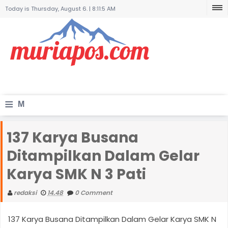
Today is Thursday, August 6. |
8:11:5 AM
≡
M
e
137 Karya Busana
n
Ditampilkan Dalam Gelar
u
Karya SMK N 3 Pati
redaksi
14.48
0 Comment
137 Karya Busana Ditampilkan Dalam Gelar Karya SMK N