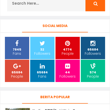
SOCIAL MEDIA
7845
32
4774
65684
Fans
Followers
People
Followers
65684
65684
44
574
People
Fans
Followers
People
BERITA POPULAR