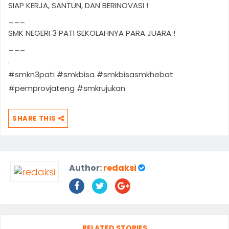
SIAP KERJA, SANTUN, DAN BERINOVASI !
___
SMK NEGERI 3 PATI SEKOLAHNYA PARA JUARA !
___
.
#smkn3pati #smkbisa #smkbisasmkhebat
#pemprovjateng #smkrujukan
SHARE THIS
Author:
redaksi
RELATED STORIES