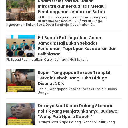
Kodim 0718/Pati Wujudkan
Infrastruktur Berkualitas Melalui
Pembangunan Jembatan Beton
PATI – Pembangunan jembatan beton yang
dilaksanakan Kodim 0718/Pati di Sungai
Ngaseman, Dukuh Soko, Desa Semirejo, Kecamatan G...
Plt Bupati Pati Ingatkan Calon
Jamaah: Haji Bukan Sekadar
Perjalanan, Tapi Ujian Kesabaran dan
Keikhlasan
Plt Bupati Pati Ingatkan Calon Jamaah: Haji Bukan...
Begini Tanggapan Sekdes Trangkil
Terkait Heboh Uang Duka Diduga
Disunat 30%
Begini Tanggapan Sekdes Trangkil Terkait Heboh
Uang...
Ditanya Soal Siapa Dalang Skenario
Politik yang Menjatuhkannya, Sudewo:
"Wong Pati Ngerti Kabeh!"
Ditanya Soal Siapa Dalang Skenario Politik yang...