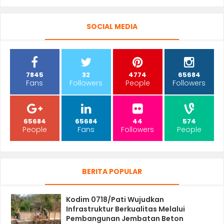
SOCIAL MEDIA
7845
32
4774
65684
Fans
Followers
People
Followers
65684
65684
44
574
People
Fans
Followers
People
BERITA POPULAR
Kodim 0718/Pati Wujudkan
Infrastruktur Berkualitas Melalui
Pembangunan Jembatan Beton