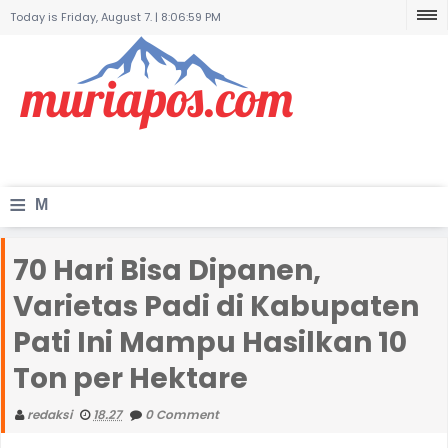
Today is Friday, August 7. |
8:06:59 PM
≡
M
e
70 Hari Bisa Dipanen,
n
Varietas Padi di Kabupaten
u
Pati Ini Mampu Hasilkan 10
Ton per Hektare
redaksi
18.27
0 Comment