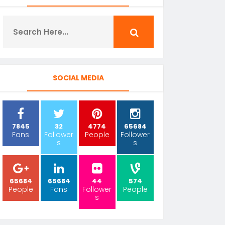
SOCIAL MEDIA
7845
32
4774
65684
Fans
Follower
People
Follower
s
s
65684
65684
44
574
People
Fans
Follower
People
s