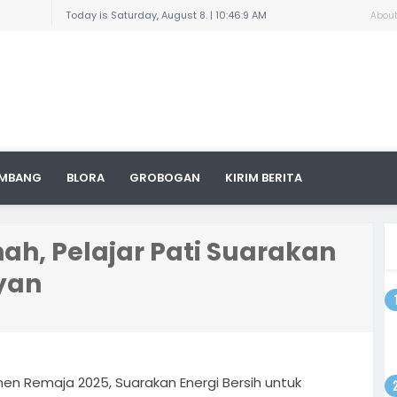
enario
Today is Saturday, August 8. |
10:46:9 AM
Abou
 Sudewo:
Pelajar
aran dan
n
ngkil
uga
 Titik,
MBANG
BLORA
GROBOGAN
KIRIM BERITA
yat
ampung,
arnai
8/Pati
la
ah, Pelajar Pati Suarakan
ayan
an
odim
 dengan
ktur
i Area
lemen Remaja 2025, Suarakan Energi Bersih untuk
a, 1300