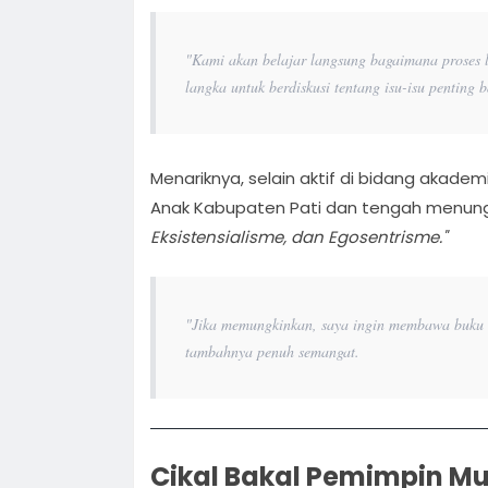
"Kami akan belajar langsung bagaimana proses le
langka untuk berdiskusi tentang isu-isu penting 
Menariknya, selain aktif di bidang akadem
Anak Kabupaten Pati dan tengah menung
Eksistensialisme, dan Egosentrisme."
"Jika memungkinkan, saya ingin membawa buku it
tambahnya penuh semangat.
Cikal Bakal Pemimpin M