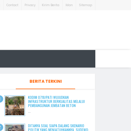
t
Contact
Privacy
Kirim Berita
Iklan
Sitemap
BERITA TERKINI
KODIM 0718/PATI WUJUDKAN
INFRASTRUKTUR BERKUALITAS MELALUI
PEMBANGUNAN JEMBATAN BETON
...
DITANYA SOAL SIAPA DALANG SKENARIO
POLITIK YANG MENJATUHKANNYA, SUDEWO: