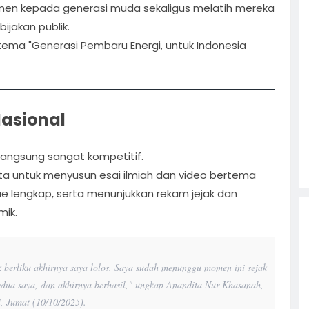
men kepada generasi muda sekaligus melatih mereka
ijakan publik.
tema "Generasi Pembaru Energi, untuk Indonesia
Nasional
langsung sangat kompetitif.
nta untuk menyusun esai ilmiah dan video bertema
tae lengkap, serta menunjukkan rekam jejak dan
mik.
k berliku akhirnya saya lolos. Saya sudah menunggu momen ini sejak
edua saya, dan akhirnya berhasil," ungkap Anandita Nur Khasanah,
i, Jumat (10/10/2025).