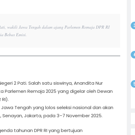
odim
gsaan
batan
l Pati, wakili Jawa Tengah dalam ajang Parlemen Remaja DPR RI
atkan
ia Bebas Emisi.
ntusias
i
yo
 Bebas,
Sepak
tan
satu
olar
ati
i
ri 2 Pati. Salah satu siswinya, Anandita Nur
erta Parlemen Remaja 2025 yang digelar oleh Dewan
on
RI).
l Jawa Tengah yang lolos seleksi nasional dan akan
, Senayan, Jakarta, pada 3–7 November 2025.
nda tahunan DPR RI yang bertujuan