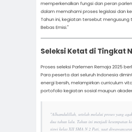
memperkenalkan fungsi dan peran parle
dalam memahami proses legislasi dan keb
Tahun ini, kegiatan tersebut mengusung 
Bebas Emisi."
Seleksi Ketat di Tingkat 
Proses seleksi Parlemen Remaja 2025 ber
Para peserta dari seluruh Indonesia dimi
energi bersih, melampirkan curriculum vi
portofolio kegiatan sosial maupun akade
"Alhamdulillah, setelah melalui proses yang aga
dua tahun lalu. Tahun ini menjadi kesempatan k
siswi kelas XII SMA N 2 Pati, saat diwawancara