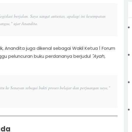
gislasi berjalan. Saya sangat antusias, apalagi ini kesempatan
bangsa," ujar Anandita.
ik, Anandita juga dikenal sebagai Wakil Ketua 1 Forum
gu peluncuran buku perdananya berjudul
"Ayah,
u ke Senayan sebagai bukti proses belajar dan perjuangan saya,"
uda