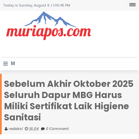
Today is Sunday, August 9. |
1:05:45 PM
≡
M
e
Sebelum Akhir Oktober 2025
n
Seluruh Dapur MBG Harus
u
Miliki Sertifikat Laik Higiene
Sanitasi
redaksi
16.04
0 Comment