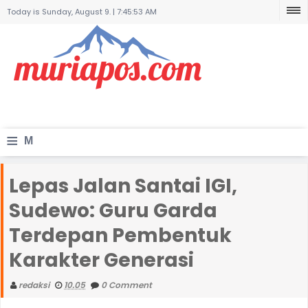
Today is Sunday, August 9. |
7:45:53 AM
≡
M
e
Lepas Jalan Santai IGI,
n
Sudewo: Guru Garda
u
Terdepan Pembentuk
Karakter Generasi
redaksi
10.05
0 Comment