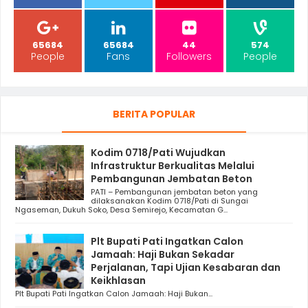
65684
65684
44
574
People
Fans
Followers
People
BERITA POPULAR
Kodim 0718/Pati Wujudkan
Infrastruktur Berkualitas Melalui
Pembangunan Jembatan Beton
PATI – Pembangunan jembatan beton yang
dilaksanakan Kodim 0718/Pati di Sungai
Ngaseman, Dukuh Soko, Desa Semirejo, Kecamatan G...
Plt Bupati Pati Ingatkan Calon
Jamaah: Haji Bukan Sekadar
Perjalanan, Tapi Ujian Kesabaran dan
Keikhlasan
Plt Bupati Pati Ingatkan Calon Jamaah: Haji Bukan...