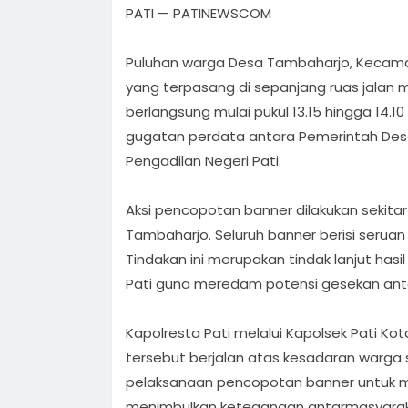
PATI — PATINEWSCOM
Orang Meninggal Dunia, Ini
Suasana Penuh Keakraban, K
Penyebabnya
0718/Pati Gelar Nobar Keban
Peletakan Batu Pertama Jem
Puluhan warga Desa Tambaharjo, Kecama
yang terpasang di sepanjang ruas jalan m
Bersama Masyarakat
Garuda, Langkah Nyata Tingk
Bakti Sosial Kesehatan Kodim
berlangsung mulai pukul 13.15 hingga 14.1
Konektivitas Desa Semirejo
0718/Pati dan DKT Disambut A
Tiga Warga Binaan Lapas Pat
gugatan perdata antara Pemerintah Des
Pengunjung CFD Kembang Jo
Peserta Demo 13 Agustus 2025
Kodim 0718/Pati Gelar Nobar 
Pengadilan Negeri Pati.
AMPB Batalkan Audiensi Lanju
Bola, Dandim dan Warga Ber
Cegah Kebocoran Distribusi S
Aksi pencopotan banner dilakukan sekita
Dukung Tim Favorit
Subsidi, Satpolairud Polresta P
Kodim 0718/Pati Wujudkan
Tambaharjo. Seluruh banner berisi seruan
Verifikasi QR Code Nelayan
Infrastruktur Berkualitas Melalu
Tindakan ini merupakan tindak lanjut has
Pembangunan Jembatan Bet
Pati guna meredam potensi gesekan ant
Kapolresta Pati melalui Kapolsek Pati 
tersebut berjalan atas kesadaran warga
pelaksanaan pencopotan banner untuk m
menimbulkan ketegangan antarmasyarakat