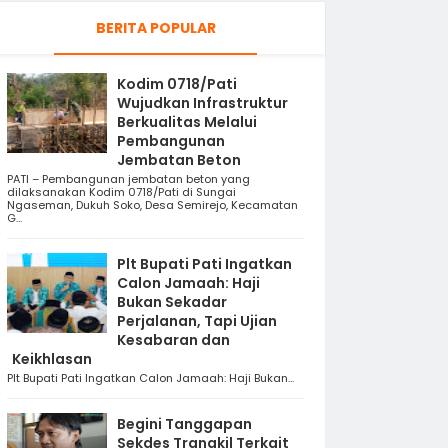
BERITA POPULAR
Kodim 0718/Pati
Wujudkan Infrastruktur
Berkualitas Melalui
Pembangunan
Jembatan Beton
PATI – Pembangunan jembatan beton yang
dilaksanakan Kodim 0718/Pati di Sungai
Ngaseman, Dukuh Soko, Desa Semirejo, Kecamatan
G...
Plt Bupati Pati Ingatkan
Calon Jamaah: Haji
Bukan Sekadar
Perjalanan, Tapi Ujian
Kesabaran dan
Keikhlasan
Plt Bupati Pati Ingatkan Calon Jamaah: Haji Bukan...
Begini Tanggapan
Sekdes Trangkil Terkait