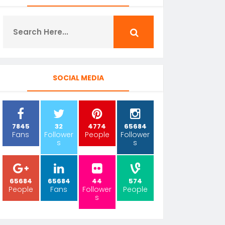
SOCIAL MEDIA
7845
32
4774
65684
Fans
Follower
People
Follower
s
s
65684
65684
44
574
People
Fans
Follower
People
s