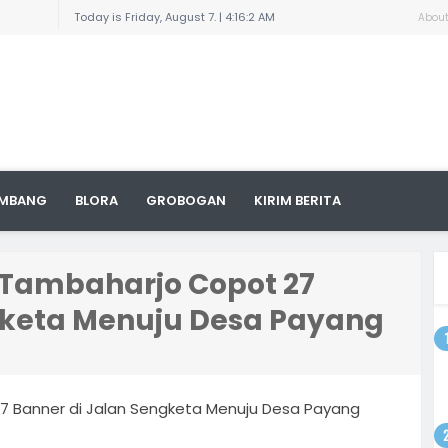
enario
Today is Friday, August 7. |
4:16:2 AM
Abou
 Sudewo:
Pelajar
aran dan
n
ngkil
uga
 Titik,
MBANG
BLORA
GROBOGAN
KIRIM BERITA
yat
ampung,
arnai
8/Pati
la
a Tambaharjo Copot 27
gketa Menuju Desa Payang
an
odim
 dengan
ktur
i Area
27 Banner di Jalan Sengketa Menuju Desa Payang
a, 1300