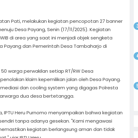
odim
gsaan
batan
tan Pati, melakukan kegiatan pencopotan 27 banner
enuju Desa Payang, Senin (17/11/2025). Kegiatan
atkan
0 WIB di area yang saat ini menjadi objek sengketa
ntusias
i
a Payang dan Pemerintah Desa Tambaharjo di
yo
 Bebas,
Sepak
tan
satu
olar
r 50 warga perwakilan setiap RT/RW Desa
ati
 penolakan klaim kepemilikan jalan oleh Desa Payang.
i
il mediasi dan cooling system yang digagas Polresta
on
arwarga dua desa bertetangga.
Kota, IPTU Heru Purnomo menyampaikan bahwa kegiatan
 sendiri tanpa adanya gesekan. "Kami mengawasi
emastikan kegiatan berlangsung aman dan tidak
," ujar IPTU Heru.