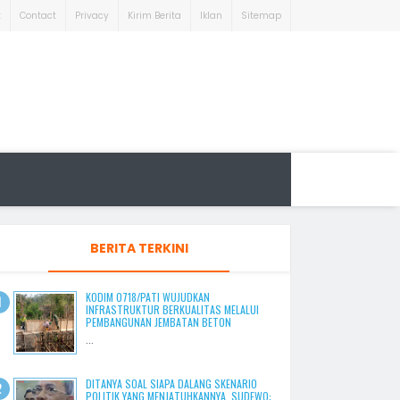
t
Contact
Privacy
Kirim Berita
Iklan
Sitemap
BERITA TERKINI
KODIM 0718/PATI WUJUDKAN
INFRASTRUKTUR BERKUALITAS MELALUI
PEMBANGUNAN JEMBATAN BETON
...
DITANYA SOAL SIAPA DALANG SKENARIO
POLITIK YANG MENJATUHKANNYA, SUDEWO: