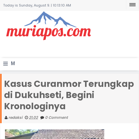
Today is Sunday, August 9. |
10:13:10 AM
≡
M
e
Kasus Curanmor Terungkap
n
di Dukuhseti, Begini
u
Kronologinya
redaksi
21.02
0 Comment