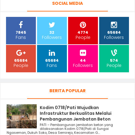
SOCIAL MEDIA
7845
32
4774
65684
Fans
Followers
People
Followers
65684
65684
44
574
People
Fans
Followers
People
BERITA POPULAR
Kodim 0718/Pati Wujudkan
Infrastruktur Berkualitas Melalui
Pembangunan Jembatan Beton
PATI – Pembangunan jembatan beton yang
dilaksanakan Kodim 0718/Pati di Sungai
Ngaseman, Dukuh Soko, Desa Semirejo, Kecamatan G...