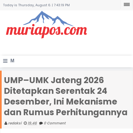
Today is Thursday, August 6. |
7:43:19 PM
≡
M
e
UMP–UMK Jateng 2026
n
Ditetapkan Serentak 24
u
Desember, Ini Mekanisme
dan Rumus Perhitungannya
redaksi
19.46
0 Comment