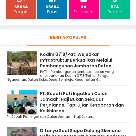
65684
65684
44
574
People
Fans
Followers
People
BERITA POPULAR
Kodim 0718/Pati Wujudkan
Infrastruktur Berkualitas Melalui
Pembangunan Jembatan Beton
PATI – Pembangunan jembatan beton yang
dilaksanakan Kodim 0718/Pati di Sungai
Ngaseman, Dukuh Soko, Desa Semirejo, Kecamatan G...
Plt Bupati Pati Ingatkan Calon
Jamaah: Haji Bukan Sekadar
Perjalanan, Tapi Ujian Kesabaran dan
Keikhlasan
Plt Bupati Pati Ingatkan Calon Jamaah: Haji Bukan...
Ditanya Soal Siapa Dalang Skenario