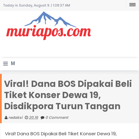
Today is Sunday, August 9. |
1:08:37 AM
≡
M
e
Viral! Dana BOS Dipakai Beli
n
Tiket Konser Dewa 19,
u
Disdikpora Turun Tangan
redaksi
20.16
0 Comment
Viral! Dana BOS Dipakai Beli Tiket Konser Dewa 19,