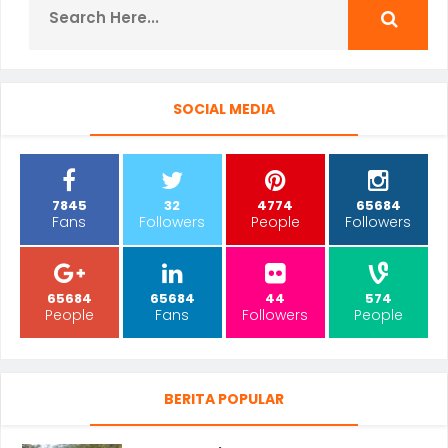
SOCIAL MEDIA
7845
32
4774
65684
Fans
Followers
People
Followers
65684
65684
44
574
People
Fans
Followers
People
BERITA POPULAR