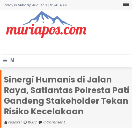
Today is Sunday, August 9. |
9:54:34 AM
≡
M
e
Sinergi Humanis di Jalan
n
Raya, Satlantas Polresta Pati
u
Gandeng Stakeholder Tekan
Risiko Kecelakaan
redaksi
10.03
0 Comment