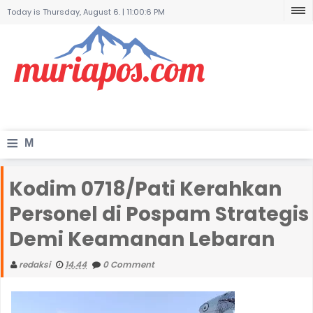
Today is Thursday, August 6. |
11:00:6 PM
≡
M
e
Kodim 0718/Pati Kerahkan
n
Personel di Pospam Strategis
u
Demi Keamanan Lebaran
redaksi
14.44
0 Comment