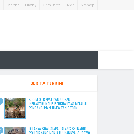
t
Contact
Privacy
Kirim Berita
Iklan
Sitemap
BERITA TERKINI
KODIM 0718/PATI WUJUDKAN
INFRASTRUKTUR BERKUALITAS MELALUI
PEMBANGUNAN JEMBATAN BETON
...
DITANYA SOAL SIAPA DALANG SKENARIO
POLITIK YANG MENJATUHKANNYA, SUDEWO: