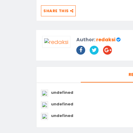
SHARE THIS
Author:
redaksi
R
undefined
undefined
undefined