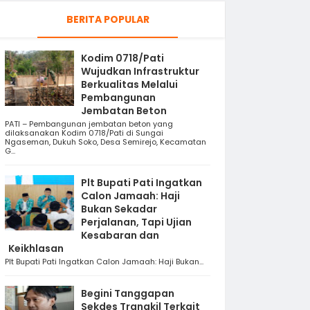
BERITA POPULAR
Kodim 0718/Pati
Wujudkan Infrastruktur
Berkualitas Melalui
Pembangunan
Jembatan Beton
PATI – Pembangunan jembatan beton yang
dilaksanakan Kodim 0718/Pati di Sungai
Ngaseman, Dukuh Soko, Desa Semirejo, Kecamatan
G...
Plt Bupati Pati Ingatkan
Calon Jamaah: Haji
Bukan Sekadar
Perjalanan, Tapi Ujian
Kesabaran dan
Keikhlasan
Plt Bupati Pati Ingatkan Calon Jamaah: Haji Bukan...
Begini Tanggapan
Sekdes Trangkil Terkait