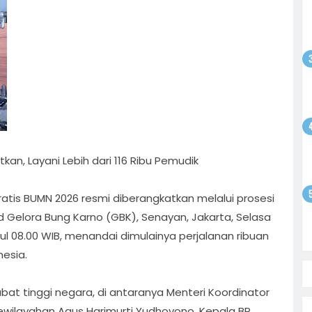
odim
gsaan
batan
atkan
ntusias
i
yo
 Bebas,
Sepak
tan
satu
olar
an, Layani Lebih dari 116 Ribu Pemudik
ati
i
ratis BUMN 2026 resmi diberangkatkan melalui prosesi
on
ad Gelora Bung Karno (GBK), Senayan, Jakarta, Selasa
l 08.00 WIB, menandai dimulainya perjalanan ribuan
esia.
abat tinggi negara, di antaranya Menteri Koordinator
ewilayahan Agus Harimurti Yudhoyono, Kepala BP