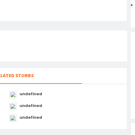
ELATED STORIES
undefined
undefined
undefined