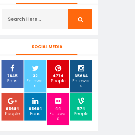
SOCIAL MEDIA
7845
32
4774
65684
Fans
Follower
People
Follower
s
s
65684
65684
44
574
People
Fans
Follower
People
s