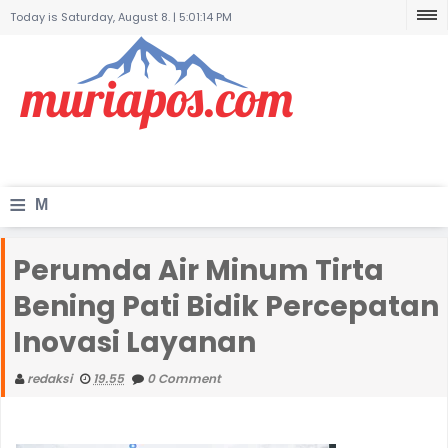
Today is Saturday, August 8. |
5:01:14 PM
≡
M
e
Perumda Air Minum Tirta
n
Bening Pati Bidik Percepatan
u
Inovasi Layanan
redaksi
19.55
0 Comment