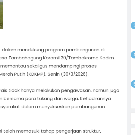
odim
gsaan
batan
atkan
ntusias
i
lihat dalam mendukung program pembangunan di
yo
 Bebas,
Sepak
sa Desa Tambahagung Koramil 20/Tambakromo Kodim
tan
satu
olar
ung memantau sekaligus mendampingi proses
ati
rah Putih (KDKMP), Senin (30/3/2026).
i
 Jais tidak hanya melakukan pengawasan, namun juga
on
an bersama para tukang dan warga. Kehadirannya
masyarakat dalam menyukseskan pembangunan
 telah memasuki tahap pengerjaan struktur,