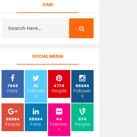
CARI
SOCIAL MEDIA
7845
32
4774
65684
Fans
Follower
People
Follower
s
s
65684
65684
44
574
People
Fans
Follower
People
s