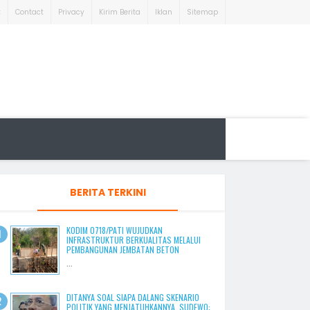
t
Contact
Privacy
Kirim Berita
Iklan
Sitemap
BERITA TERKINI
KODIM 0718/PATI WUJUDKAN
INFRASTRUKTUR BERKUALITAS MELALUI
PEMBANGUNAN JEMBATAN BETON
...
DITANYA SOAL SIAPA DALANG SKENARIO
POLITIK YANG MENJATUHKANNYA, SUDEWO: