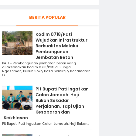
BERITA POPULAR
Kodim 0718/Pati
Wujudkan Infrastruktur
Berkualitas Melalui
Pembangunan
Jembatan Beton
PATI – Pembangunan jembatan beton yang
dilaksanakan Kodim 0718/Pati di Sungai
Ngaseman, Dukuh Soko, Desa Semirejo, Kecamatan
G...
Plt Bupati Pati Ingatkan
Calon Jamaah: Haji
Bukan Sekadar
Perjalanan, Tapi Ujian
Kesabaran dan
Keikhlasan
Plt Bupati Pati Ingatkan Calon Jamaah: Haji Bukan...