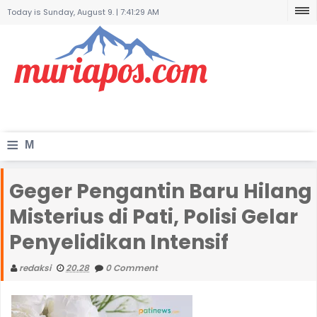
Today is Sunday, August 9. |
7:41:29 AM
≡
M
e
Geger Pengantin Baru Hilang
n
Misterius di Pati, Polisi Gelar
u
Penyelidikan Intensif
redaksi
20.28
0 Comment