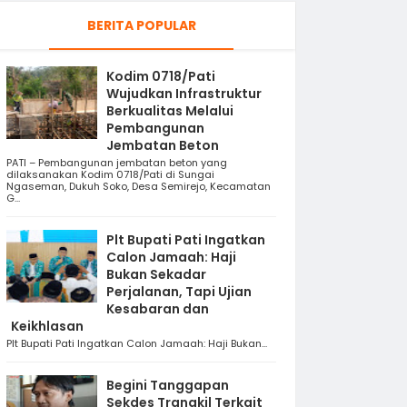
BERITA POPULAR
Kodim 0718/Pati
Wujudkan Infrastruktur
Berkualitas Melalui
Pembangunan
Jembatan Beton
PATI – Pembangunan jembatan beton yang
dilaksanakan Kodim 0718/Pati di Sungai
Ngaseman, Dukuh Soko, Desa Semirejo, Kecamatan
G...
Plt Bupati Pati Ingatkan
Calon Jamaah: Haji
Bukan Sekadar
Perjalanan, Tapi Ujian
Kesabaran dan
Keikhlasan
Plt Bupati Pati Ingatkan Calon Jamaah: Haji Bukan...
Begini Tanggapan
Sekdes Trangkil Terkait