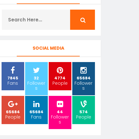
SOCIAL MEDIA
7845
32
4774
65684
Fans
Follower
People
Follower
s
s
65684
65684
44
574
People
Fans
Follower
People
s