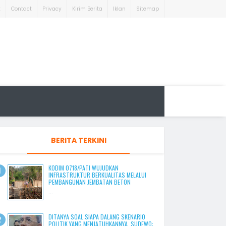
t
Contact
Privacy
Kirim Berita
Iklan
Sitemap
BERITA TERKINI
KODIM 0718/PATI WUJUDKAN
INFRASTRUKTUR BERKUALITAS MELALUI
PEMBANGUNAN JEMBATAN BETON
...
DITANYA SOAL SIAPA DALANG SKENARIO
POLITIK YANG MENJATUHKANNYA, SUDEWO: