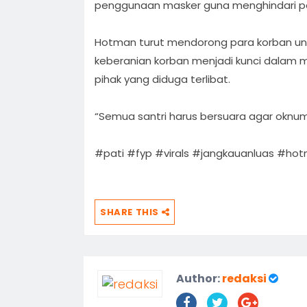
penggunaan masker guna menghindari pot
Hotman turut mendorong para korban unt
keberanian korban menjadi kunci dala
pihak yang diduga terlibat.
“Semua santri harus bersuara agar oknum
#pati #fyp #virals #jangkauanluas #ho
SHARE THIS
Author:
redaksi