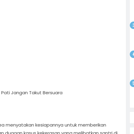
odim
gsaan
batan
atkan
ntusias
i
yo
 Bebas,
Sepak
tan
satu
olar
ati
i
on
 Pati Jangan Takut Bersuara
ea menyatakan kesiapannya untuk memberikan
 dugaan kasus kekerasan yang melibatkan santri di