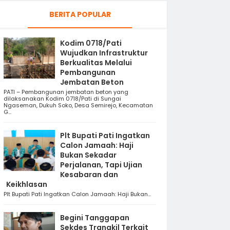
BERITA POPULAR
Kodim 0718/Pati
Wujudkan Infrastruktur
Berkualitas Melalui
Pembangunan
Jembatan Beton
PATI – Pembangunan jembatan beton yang
dilaksanakan Kodim 0718/Pati di Sungai
Ngaseman, Dukuh Soko, Desa Semirejo, Kecamatan
G...
Plt Bupati Pati Ingatkan
Calon Jamaah: Haji
Bukan Sekadar
Perjalanan, Tapi Ujian
Kesabaran dan
Keikhlasan
Plt Bupati Pati Ingatkan Calon Jamaah: Haji Bukan...
Begini Tanggapan
Sekdes Trangkil Terkait