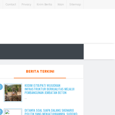
t
Contact
Privacy
Kirim Berita
Iklan
Sitemap
BERITA TERKINI
KODIM 0718/PATI WUJUDKAN
INFRASTRUKTUR BERKUALITAS MELALUI
PEMBANGUNAN JEMBATAN BETON
...
DITANYA SOAL SIAPA DALANG SKENARIO
POLITIK YANG MENJATUHKANNYA, SUDEWO: