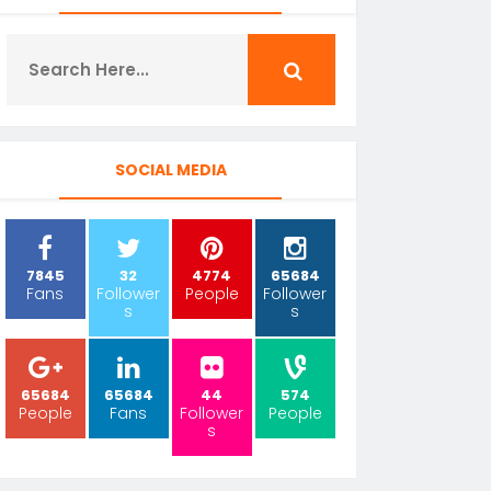
SOCIAL MEDIA
7845
32
4774
65684
Fans
Follower
People
Follower
s
s
65684
65684
44
574
People
Fans
Follower
People
s