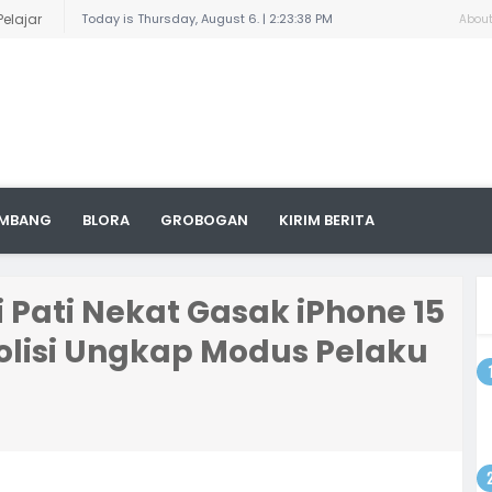
Pelajar
Today is Thursday, August 6. |
2:23:38 PM
Abou
n
ngkil
uga
 Titik,
yat
ampung,
arnai
8/Pati
la
MBANG
BLORA
GROBOGAN
KIRIM BERITA
an
odim
Pati Nekat Gasak iPhone 15
 dengan
ktur
Polisi Ungkap Modus Pelaku
i Area
a, 1300
odim
gsaan
batan