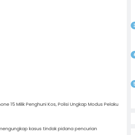
atkan
ntusias
i
yo
 Bebas,
Sepak
tan
satu
olar
ati
i
enario
on
 Sudewo:
aran dan
ne 15 Milik Penghuni Kos, Polisi Ungkap Modus Pelaku
l mengungkap kasus tindak pidana pencurian