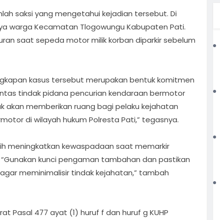
mlah saksi yang mengetahui kejadian tersebut. Di
anya warga Kecamatan Tlogowungu Kabupaten Pati.
buran saat sepeda motor milik korban diparkir sebelum
kapan kasus tersebut merupakan bentuk komitmen
ntas tindak pidana pencurian kendaraan bermotor
k akan memberikan ruang bagi pelaku kejahatan
otor di wilayah hukum Polresta Pati,” tegasnya.
bih meningkatkan kewaspadaan saat memarkir
n. “Gunakan kunci pengaman tambahan dan pastikan
agar meminimalisir tindak kejahatan,” tambah
at Pasal 477 ayat (1) huruf f dan huruf g KUHP