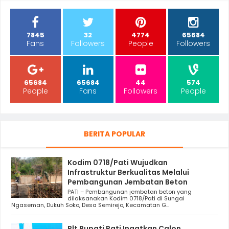
7845
32
4774
65684
Fans
Followers
People
Followers
65684
65684
44
574
People
Fans
Followers
People
BERITA POPULAR
Kodim 0718/Pati Wujudkan
Infrastruktur Berkualitas Melalui
Pembangunan Jembatan Beton
PATI – Pembangunan jembatan beton yang
dilaksanakan Kodim 0718/Pati di Sungai
Ngaseman, Dukuh Soko, Desa Semirejo, Kecamatan G...
Plt Bupati Pati Ingatkan Calon