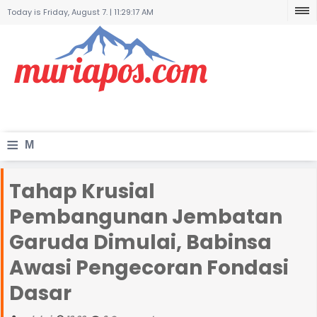
Today is Friday, August 7. |
11:29:17 AM
≡
M
e
Tahap Krusial
n
Pembangunan Jembatan
u
Garuda Dimulai, Babinsa
Awasi Pengecoran Fondasi
Dasar