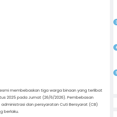
odim
gsaan
batan
atkan
ntusias
i
yo
 Bebas,
Sepak
tan
satu
olar
ati
i
on
resmi membebaskan tiga warga binaan yang terlibat
stus 2025 pada Jumat (26/6/2026). Pembebasan
s administrasi dan persyaratan Cuti Bersyarat (CB)
g berlaku.