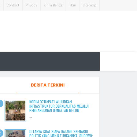
t
Contact
Privacy
Kirim Berita
Iklan
Sitemap
BERITA TERKINI
KODIM 0718/PATI WUJUDKAN
INFRASTRUKTUR BERKUALITAS MELALUI
PEMBANGUNAN JEMBATAN BETON
...
DITANYA SOAL SIAPA DALANG SKENARIO
POLITIK YANG MENJATUHKANNYA, SUDEWO: