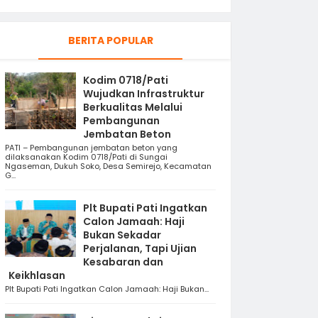
BERITA POPULAR
Kodim 0718/Pati
Wujudkan Infrastruktur
Berkualitas Melalui
Pembangunan
Jembatan Beton
PATI – Pembangunan jembatan beton yang
dilaksanakan Kodim 0718/Pati di Sungai
Ngaseman, Dukuh Soko, Desa Semirejo, Kecamatan
G...
Plt Bupati Pati Ingatkan
Calon Jamaah: Haji
Bukan Sekadar
Perjalanan, Tapi Ujian
Kesabaran dan
Keikhlasan
Plt Bupati Pati Ingatkan Calon Jamaah: Haji Bukan...