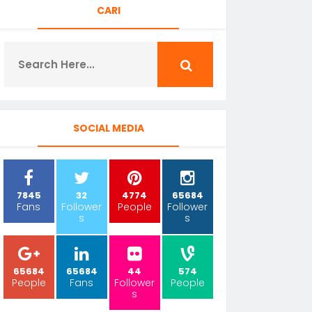
CARI
SOCIAL MEDIA
7845
32
4774
65684
Fans
Follower
People
Follower
s
s
65684
65684
44
574
People
Fans
Follower
People
s