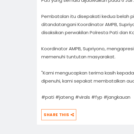
Pati yang semula dijadwalkan pada 6 Juli 
Pembatalan itu disepakati kedua belah 
ditandatangani Koordinator AMPB, Supriyo
disaksikan perwakilan Polresta Pati dan K
Koordinator AMPB, Supriyono, mengapresia
memenuhi tuntutan masyarakat.
"Kami mengucapkan terima kasih kepada L
dipenuhi, kami sepakat membatalkan audie
#pati #jateng #virals #fyp #jangkauan
SHARE THIS