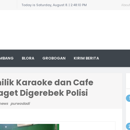
Today is Saturday, August 8. |
2:48:10 PM
enario
Abou
i
 Sudewo:
on
Pelajar
aran dan
n
ngkil
uga
 Titik,
MBANG
BLORA
GROBOGAN
KIRIM BERITA
yat
ampung,
arnai
8/Pati
la
lik Karaoke dan Cafe
et Digerebek Polisi
an
odim
news
purwodadi
 dengan
ktur
i Area
a, 1300