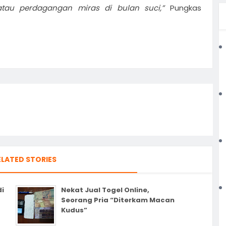
 atau perdagangan miras di bulan suci,”
Pungkas
ELATED STORIES
i
Nekat Jual Togel Online,
Seorang Pria “Diterkam Macan
Kudus”