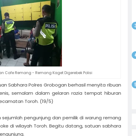
odim
gsaan
batan
atkan
ntusias
i
yo
 Bebas,
Sepak
tan
satu
olar
ati
an Cafe Remang - Remang Kaget Digerebek Polisi
tuan Sabhara Polres Grobogan berhasil menyita ribuan
jenis, semalam dalam gelaran razia tempat hiburan
ecamatan Toroh. (19/5)
sejumlah pengunjung dan pemilik di warung remang
ke di wilayah Toroh. Begitu datang, satuan sabhara
engunjung.