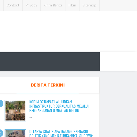
t
Contact
Privacy
Kirim Berita
Iklan
Sitemap
BERITA TERKINI
KODIM 0718/PATI WUJUDKAN
INFRASTRUKTUR BERKUALITAS MELALUI
PEMBANGUNAN JEMBATAN BETON
...
DITANYA SOAL SIAPA DALANG SKENARIO
POLITIK YANG MENJATUHKANNYA, SUDEWO: