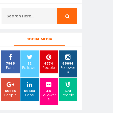
SOCIAL MEDIA
7845
32
4774
65684
Fans
Follower
People
Follower
s
s
65684
65684
44
574
People
Fans
Follower
People
s