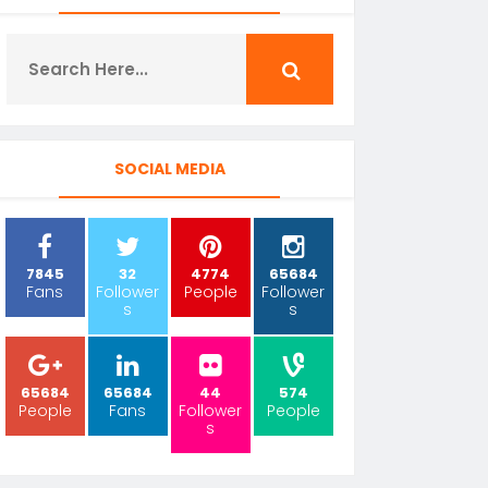
SOCIAL MEDIA
7845
32
4774
65684
Fans
Follower
People
Follower
s
s
65684
65684
44
574
People
Fans
Follower
People
s