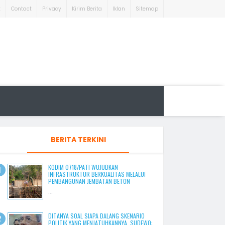
t
Contact
Privacy
Kirim Berita
Iklan
Sitemap
BERITA TERKINI
KODIM 0718/PATI WUJUDKAN
INFRASTRUKTUR BERKUALITAS MELALUI
PEMBANGUNAN JEMBATAN BETON
...
DITANYA SOAL SIAPA DALANG SKENARIO
POLITIK YANG MENJATUHKANNYA, SUDEWO: