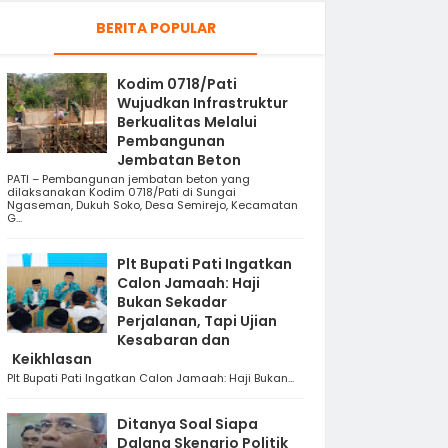
BERITA POPULAR
Kodim 0718/Pati
Wujudkan Infrastruktur
Berkualitas Melalui
Pembangunan
Jembatan Beton
PATI – Pembangunan jembatan beton yang
dilaksanakan Kodim 0718/Pati di Sungai
Ngaseman, Dukuh Soko, Desa Semirejo, Kecamatan
G...
Plt Bupati Pati Ingatkan
Calon Jamaah: Haji
Bukan Sekadar
Perjalanan, Tapi Ujian
Kesabaran dan
Keikhlasan
Plt Bupati Pati Ingatkan Calon Jamaah: Haji Bukan...
Ditanya Soal Siapa
Dalang Skenario Politik