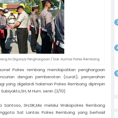
odim
gsaan
batan
atkan
ntusias
i
yo
 Bebas,
Sepak
tan
satu
olar
bang Ini Diganjar Penghargaan / Dok. Humas Polres Rembang
ati
rsonel Polres rembang mendapatkan penghargaan
i
encurian dengan pemberatan (curat), penyerahan
on
gi yang digelardi halaman Polres Rembang dipimpin
biyakto,SH, M Hum. senin (2/10)
 Santoso, SH,SIK,Msi melalui Wakapolres Rembang
ggota Sat Lantas Polres Rembang yang berhasil