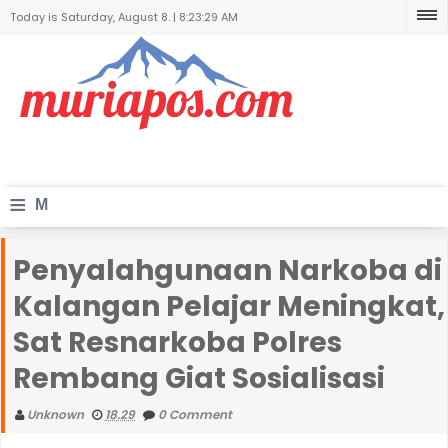
Today is Saturday, August 8. |
8:23:29 AM
≡
M
e
Penyalahgunaan Narkoba di
n
Kalangan Pelajar Meningkat,
u
Sat Resnarkoba Polres
Rembang Giat Sosialisasi
Unknown
18.29
0 Comment