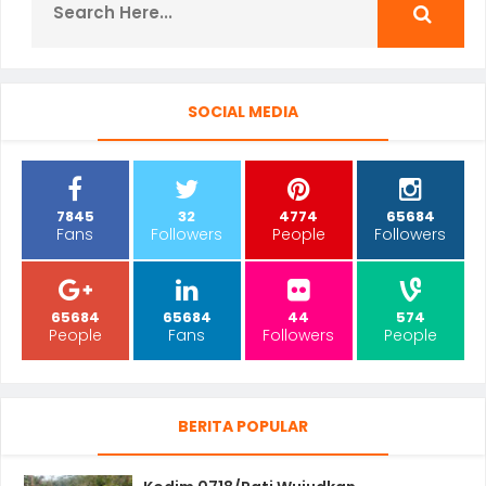
SOCIAL MEDIA
7845
32
4774
65684
Fans
Followers
People
Followers
65684
65684
44
574
People
Fans
Followers
People
BERITA POPULAR