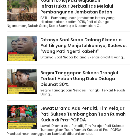
Kodim 0718/Pati Wujudkan
Infrastruktur Berkualitas Melalui
Pembangunan Jembatan Beton
PATI – Pembangunan jembatan beton yang
dilaksanakan Kodim 0718/Pati di Sungai
Ngaseman, Dukuh Soko, Desa Semirejo, Kecamatan G...
Ditanya Soal Siapa Dalang Skenario
Politik yang Menjatuhkannya, Sudewo:
"Wong Pati Ngerti Kabeh!"
Ditanya Soal Siapa Dalang Skenario Politik yang...
Begini Tanggapan Sekdes Trangkil
Terkait Heboh Uang Duka Diduga
Disunat 30%
Begini Tanggapan Sekdes Trangkil Terkait Heboh
Uang...
Lewat Drama Adu Penalti, Tim Pelajar
Pati Sukses Tumbangkan Tuan Rumah
Kudus di Pra-POPDA
Lewat Drama Adu Penalti, Tim Pelajar Pati Sukses
Tumbangkan Tuan Rumah Kudus di Pra-POPDA
Prestasi membanggakan kembali ditorehkan ole...