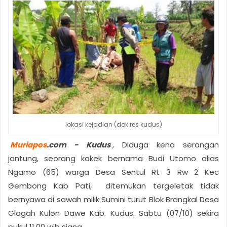
lokasi kejadian (dok res kudus)
Muriapos
.com - Kudus
, Diduga kena serangan
jantung, seorang kakek bernama Budi Utomo alias
Ngamo (65) warga Desa Sentul Rt 3 Rw 2 Kec
Gembong Kab Pati, ditemukan tergeletak tidak
bernyawa di sawah milik Sumini turut Blok Brangkal Desa
Glagah Kulon Dawe Kab. Kudus. Sabtu (07/10) sekira
pukul 11.00 wib siang.