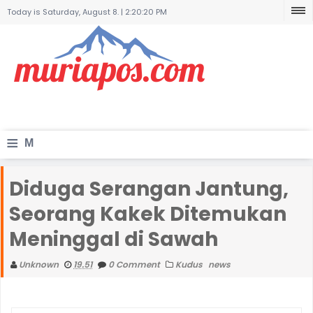
Today is Saturday, August 8. |
2:20:20 PM
≡
M
e
Diduga Serangan Jantung,
n
Seorang Kakek Ditemukan
u
Meninggal di Sawah
Unknown
19.51
0 Comment
Kudus
news