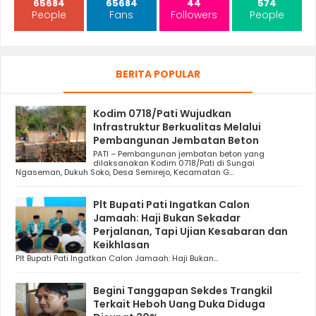
65684
65684
44
574
People
Fans
Followers
People
BERITA POPULAR
Kodim 0718/Pati Wujudkan
Infrastruktur Berkualitas Melalui
Pembangunan Jembatan Beton
PATI – Pembangunan jembatan beton yang
dilaksanakan Kodim 0718/Pati di Sungai
Ngaseman, Dukuh Soko, Desa Semirejo, Kecamatan G...
Plt Bupati Pati Ingatkan Calon
Jamaah: Haji Bukan Sekadar
Perjalanan, Tapi Ujian Kesabaran dan
Keikhlasan
Plt Bupati Pati Ingatkan Calon Jamaah: Haji Bukan...
Begini Tanggapan Sekdes Trangkil
Terkait Heboh Uang Duka Diduga