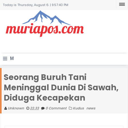
Today is Thursday, August 6. |
9:57:40 PM
≡
M
e
Seorang Buruh Tani
n
Meninggal Dunia Di Sawah,
u
Diduga Kecapekan
Unknown
22.33
0 Comment
Kudus
news