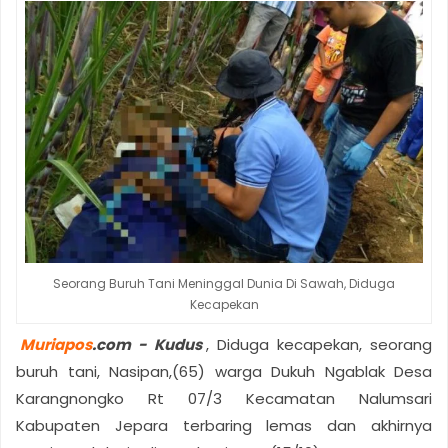
Seorang Buruh Tani Meninggal Dunia Di Sawah, Diduga
Kecapekan
Muriapos
.com - Kudus
, Diduga kecapekan, seorang
buruh tani, Nasipan,(65) warga Dukuh Ngablak Desa
Karangnongko Rt 07/3 Kecamatan Nalumsari
Kabupaten Jepara terbaring lemas dan akhirnya