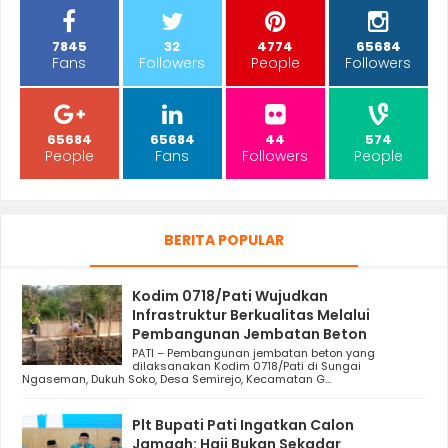
7845
32
4774
65684
Fans
Followers
People
Followers
65684
65684
44
574
People
Fans
Followers
People
BERITA POPULAR
Kodim 0718/Pati Wujudkan
Infrastruktur Berkualitas Melalui
Pembangunan Jembatan Beton
PATI – Pembangunan jembatan beton yang
dilaksanakan Kodim 0718/Pati di Sungai
Ngaseman, Dukuh Soko, Desa Semirejo, Kecamatan G...
Plt Bupati Pati Ingatkan Calon
Jamaah: Haji Bukan Sekadar