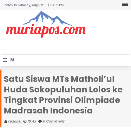
Today is Sunday, August 9. |
2:41:2 PM
≡
M
e
Satu Siswa MTs Matholi’ul
n
Huda Sokopuluhan Lolos ke
u
Tingkat Provinsi Olimpiade
Madrasah Indonesia
redaksi
18.42
0 Comment