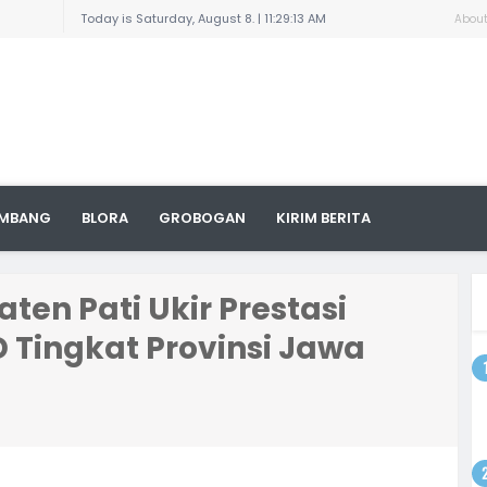
enario
Today is Saturday, August 8. |
11:29:13 AM
Abou
 Sudewo:
Pelajar
aran dan
n
ngkil
uga
 Titik,
MBANG
BLORA
GROBOGAN
KIRIM BERITA
yat
ampung,
arnai
8/Pati
la
ten Pati Ukir Prestasi
 Tingkat Provinsi Jawa
an
odim
 dengan
ktur
i Area
a, 1300