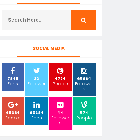
SOCIAL MEDIA
7845
32
4774
65684
Fans
Follower
People
Follower
s
s
65684
65684
44
574
People
Fans
Follower
People
s