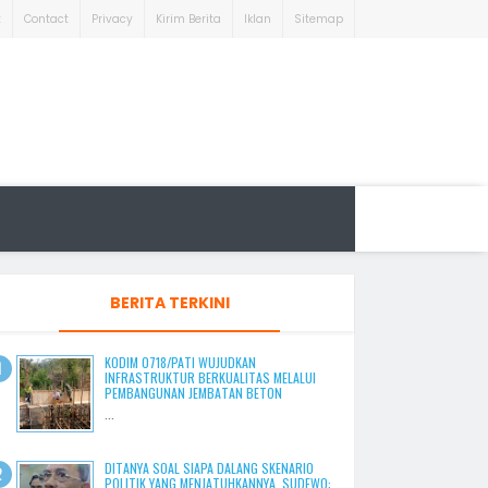
t
Contact
Privacy
Kirim Berita
Iklan
Sitemap
BERITA TERKINI
KODIM 0718/PATI WUJUDKAN
INFRASTRUKTUR BERKUALITAS MELALUI
PEMBANGUNAN JEMBATAN BETON
...
DITANYA SOAL SIAPA DALANG SKENARIO
POLITIK YANG MENJATUHKANNYA, SUDEWO: