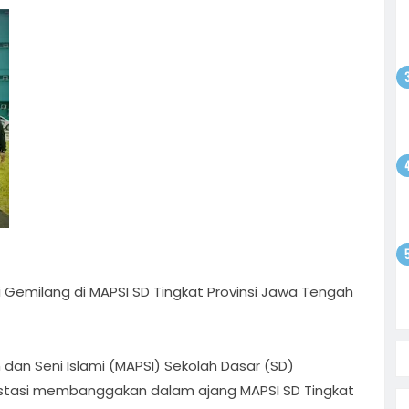
odim
gsaan
batan
atkan
ntusias
i
yo
 Bebas,
Sepak
tan
satu
olar
ati
i
on
si Gemilang di MAPSI SD Tingkat Provinsi Jawa Tengah
 dan Seni Islami (MAPSI) Sekolah Dasar (SD)
estasi membanggakan dalam ajang MAPSI SD Tingkat