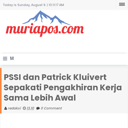
Today is Sunday, August 9. |
10:11:17 AM
≡
M
e
PSSI dan Patrick Kluivert
n
Sepakati Pengakhiran Kerja
u
Sama Lebih Awal
redaksi
13.10
0 Comment