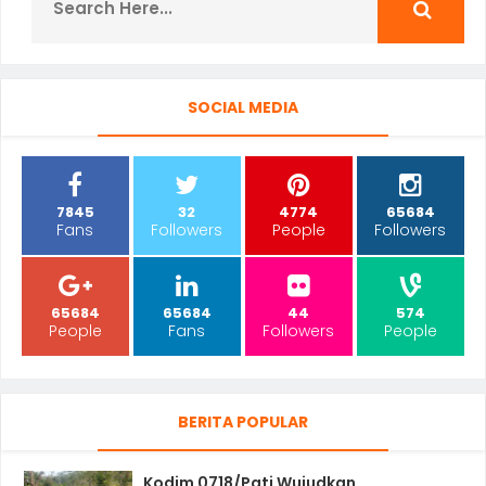
SOCIAL MEDIA
7845
32
4774
65684
Fans
Followers
People
Followers
65684
65684
44
574
People
Fans
Followers
People
BERITA POPULAR
Kodim 0718/Pati Wujudkan