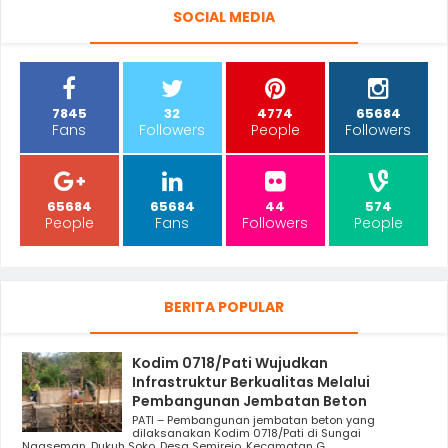
SOCIAL MEDIA
7845
32
4774
65684
Fans
Followers
People
Followers
65684
65684
44
574
People
Fans
Followers
People
BERITA POPULAR
Kodim 0718/Pati Wujudkan
Infrastruktur Berkualitas Melalui
Pembangunan Jembatan Beton
PATI – Pembangunan jembatan beton yang
dilaksanakan Kodim 0718/Pati di Sungai
Ngaseman, Dukuh Soko, Desa Semirejo, Kecamatan G...