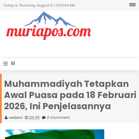
Today is Thursday, August 6. |
10:51:54 AM
≡
M
e
Muhammadiyah Tetapkan
n
Awal Puasa pada 18 Februari
u
2026, Ini Penjelasannya
redaksi
20.05
0 Comment