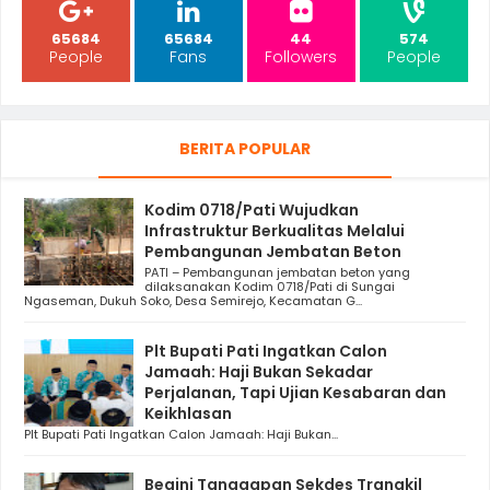
65684
65684
44
574
People
Fans
Followers
People
BERITA POPULAR
Kodim 0718/Pati Wujudkan
Infrastruktur Berkualitas Melalui
Pembangunan Jembatan Beton
PATI – Pembangunan jembatan beton yang
dilaksanakan Kodim 0718/Pati di Sungai
Ngaseman, Dukuh Soko, Desa Semirejo, Kecamatan G...
Plt Bupati Pati Ingatkan Calon
Jamaah: Haji Bukan Sekadar
Perjalanan, Tapi Ujian Kesabaran dan
Keikhlasan
Plt Bupati Pati Ingatkan Calon Jamaah: Haji Bukan...
Begini Tanggapan Sekdes Trangkil