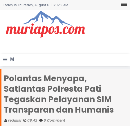
Today is Thursday, August 6. |
6:02:9 AM
≡
M
e
Polantas Menyapa,
n
Satlantas Polresta Pati
u
Tegaskan Pelayanan SIM
Transparan dan Humanis
redaksi
09.42
0 Comment