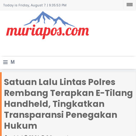
Today is Friday, August 7. |
9:35:53 PM
≡
M
e
Satuan Lalu Lintas Polres
n
Rembang Terapkan E-Tilang
u
Handheld, Tingkatkan
Transparansi Penegakan
Hukum